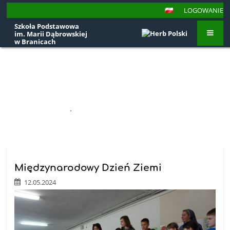
LOGOWANIE
Szkoła Podstawowa
im. Marii Dąbrowskiej
w Branicach
Aktualności
STRONA GŁÓWNA
.
AKTUALNOŚCI
Aktualności
Międzynarodowy Dzień Ziemi
12.05.2024