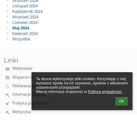
Grudzień 2024
Listopad 2024
Październik 2024
Wrzesień 2024
Czerwiec 2024
Maj 2024
Kwiecień 2024
Wszystkie
Linki
Webmaster
Wsparcie techniczne
Ta strona wykorzystuje pliki cookies. Korzystając z niej 
wyrażasz zgodę na ich używanie, zgodnie z aktualnymi 
Deklaracja dostępności
ustawieniami przeglądarki.

Więcej informacji znajdziesz w 
Polityce prywatności
.
Informacje prawne
OK
Polityka prywatności
Metryczka
Mapa strony
brak danych
Kontakt