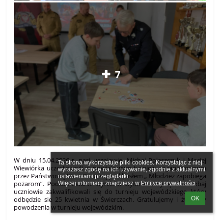
7
W dniu 15.04.2026 r. nasi uczniowie, Michał Poleszczuk i Maciej
Ta strona wykorzystuje pliki cookies. Korzystając z niej 
Wiewiórka uczestniczyli w powiatowym turnieju organizowanym
wyrażasz zgodę na ich używanie, zgodnie z aktualnymi 
przez Państwową Straż Pożarną pod hasłem „ Młodzież zapobiega
ustawieniami przeglądarki.

pożarom”. Podsumowanie wyników wyłoniło zwycięzców i obaj
Więcej informacji znajdziesz w 
Polityce prywatności
.
uczniowie zakwalifikowali się do turnieju wojewódzkiego który
OK
odbędzie się 25 kwietnia w Świerczach. Gratulujemy i życzymy
powodzenia w turnieju wojewódzkim.