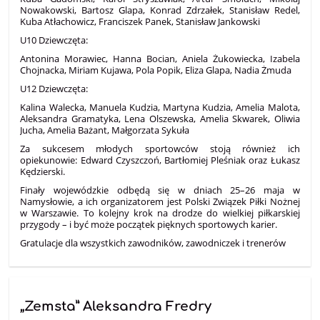
Nowakowski, Bartosz Glapa, Konrad Zdrzałek, Stanisław Redel,
Kuba Atłachowicz, Franciszek Panek, Stanisław Jankowski
U10 Dziewczęta:
Antonina Morawiec, Hanna Bocian, Aniela Żukowiecka, Izabela
Chojnacka, Miriam Kujawa, Pola Popik, Eliza Glapa, Nadia Żmuda
U12 Dziewczęta:
Kalina Walecka, Manuela Kudzia, Martyna Kudzia, Amelia Malota,
Aleksandra Gramatyka, Lena Olszewska, Amelia Skwarek, Oliwia
Jucha, Amelia Bażant, Małgorzata Sykuła
Za sukcesem młodych sportowców stoją również ich
opiekunowie: Edward Czyszczoń, Bartłomiej Pleśniak oraz Łukasz
Kędzierski.
Finały wojewódzkie odbędą się w dniach 25–26 maja w
Namysłowie, a ich organizatorem jest Polski Związek Piłki Nożnej
w Warszawie. To kolejny krok na drodze do wielkiej piłkarskiej
przygody – i być może początek pięknych sportowych karier.
Gratulacje dla wszystkich zawodników, zawodniczek i trenerów
„Zemsta” Aleksandra Fredry