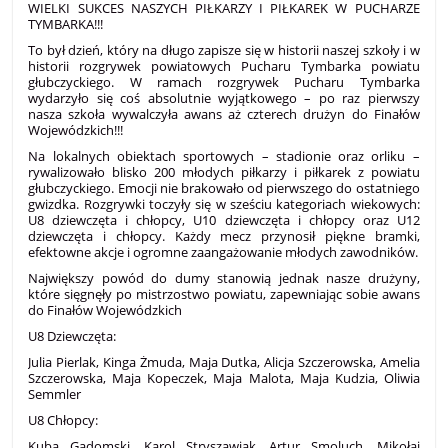
WIELKI SUKCES NASZYCH PIŁKARZY I PIŁKAREK W PUCHARZE
TYMBARKA!!!
To był dzień, który na długo zapisze się w historii naszej szkoły i w
historii rozgrywek powiatowych Pucharu Tymbarka powiatu
głubczyckiego. W ramach rozgrywek Pucharu Tymbarka
wydarzyło się coś absolutnie wyjątkowego – po raz pierwszy
nasza szkoła wywalczyła awans aż czterech drużyn do Finałów
Wojewódzkich!!!
Na lokalnych obiektach sportowych – stadionie oraz orliku –
rywalizowało blisko 200 młodych piłkarzy i piłkarek z powiatu
głubczyckiego. Emocji nie brakowało od pierwszego do ostatniego
gwizdka. Rozgrywki toczyły się w sześciu kategoriach wiekowych:
U8 dziewczęta i chłopcy, U10 dziewczęta i chłopcy oraz U12
dziewczęta i chłopcy. Każdy mecz przynosił piękne bramki,
efektowne akcje i ogromne zaangażowanie młodych zawodników.
Największy powód do dumy stanowią jednak nasze drużyny,
które sięgnęły po mistrzostwo powiatu, zapewniając sobie awans
do Finałów Wojewódzkich
U8 Dziewczęta:
Julia Pierlak, Kinga Żmuda, Maja Dutka, Alicja Szczerowska, Amelia
Szczerowska, Maja Kopeczek, Maja Malota, Maja Kudzia, Oliwia
Semmler
U8 Chłopcy:
Kuba Gadomski, Karol Stryszawiak, Artur Smoluch, Mikołaj