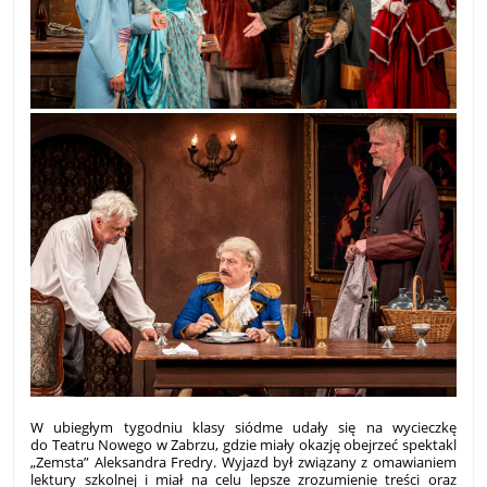
W ubiegłym tygodniu klasy siódme udały się na wycieczkę
do Teatru Nowego w Zabrzu, gdzie miały okazję obejrzeć spektakl
„Zemsta” Aleksandra Fredry. Wyjazd był związany z omawianiem
lektury szkolnej i miał na celu lepsze zrozumienie treści oraz