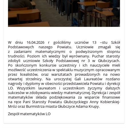
W dniu 16.04.2026 r gościliśmy uczniów 13 –stu Szkół
Podstawowych naszego Powiatu. Uczniowie zmagali się
z zadaniami matematycznymi o podwyższonym stopniu
trudności. Poziom ich wiedzy był wyrównany. Puchar starosty
zdobyli uczniowie Szkoły Podstawowej nr 3 w Głubczycach.
Po skończonym konkursie uczestnicy i ich nauczyciele mieli
możliwość uczestniczenia w spektaklu muzycznym opracowanym
przez licealistów, oraz warsztatach prowadzonych na nowo
otwartej strzelnicy. Na uroczystej Gali Laureatów rozdano
nagrody i dyplomy w obecności przedstawiciela Powiatu i dyrekcji
LO. Wszystkim laureatom i uczestnikom życzymy dalszych
sukcesów w zdobywaniu wiedzy matematycznej. Dyrekcja i zespół
matematyków składa podziękowania za wsparcie finansowe
na ręce Pani Starosty Powiatu Głubczyckiego Anny Kobierskiej-
Mróz oraz Burmistrza miasta Głubczyce Adama Krupy.
Zespół matematyków LO