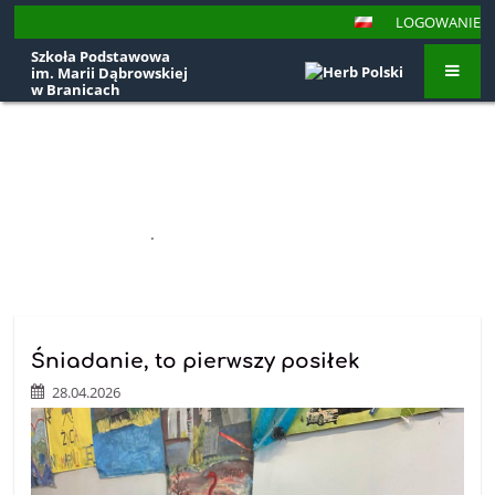
LOGOWANIE
Szkoła Podstawowa
im. Marii Dąbrowskiej
w Branicach
Aktualności
STRONA GŁÓWNA
.
AKTUALNOŚCI
Aktualności
Śniadanie, to pierwszy posiłek
28.04.2026