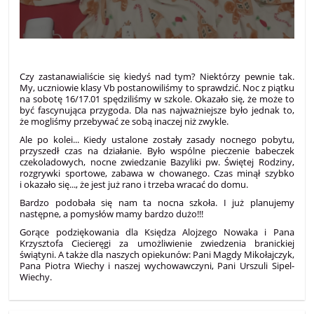
Czy zastanawialiście się kiedyś nad tym? Niektórzy pewnie tak.
My, uczniowie klasy Vb postanowiliśmy to sprawdzić. Noc z piątku
na sobotę 16/17.01 spędziliśmy w szkole. Okazało się, że może to
być fascynująca przygoda. Dla nas najważniejsze było jednak to,
że mogliśmy przebywać ze sobą inaczej niż zwykle.
Ale po kolei... Kiedy ustalone zostały zasady nocnego pobytu,
przyszedł czas na działanie. Było wspólne pieczenie babeczek
czekoladowych, nocne zwiedzanie Bazyliki pw. Świętej Rodziny,
rozgrywki sportowe, zabawa w chowanego. Czas minął szybko
i okazało się..., że jest już rano i trzeba wracać do domu.
Bardzo podobała się nam ta nocna szkoła. I już planujemy
następne, a pomysłów mamy bardzo dużo!!!
Gorące podziękowania dla Księdza Alojzego Nowaka i Pana
Krzysztofa Ciecieręgi za umożliwienie zwiedzenia branickiej
świątyni. A także dla naszych opiekunów: Pani Magdy Mikołajczyk,
Pana Piotra Wiechy i naszej wychowawczyni, Pani Urszuli Sipel-
Wiechy.