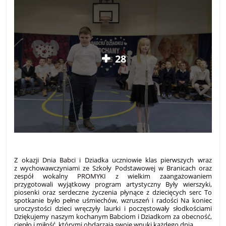
28
Z okazji Dnia Babci i Dziadka uczniowie klas pierwszych wraz
z wychowawczyniami ze Szkoły Podstawowej w Branicach oraz
zespół wokalny PROMYKI z wielkim zaangażowaniem
przygotowali wyjątkowy program artystyczny Były wierszyki,
piosenki oraz serdeczne życzenia płynące z dziecięcych serc To
spotkanie było pełne uśmiechów, wzruszeń i radości Na koniec
uroczystości dzieci wręczyły laurki i poczęstowały słodkościami
Dziękujemy naszym kochanym Babciom i Dziadkom za obecność,
ciepło i miłość, którymi obdarzają swoje wnuki każdego dnia