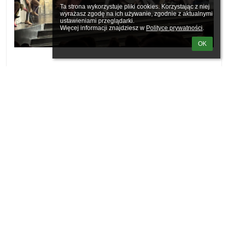
Ta strona wykorzystuje pliki cookies. Korzystając z niej 
wyrażasz zgodę na ich używanie, zgodnie z aktualnymi 
ustawieniami przeglądarki.

Więcej informacji znajdziesz w 
Polityce prywatności
.
OK
Uczniowie klas 8a, 8b i 6a rozpoczęli nowy rok od wizyty w Teatrze
Nowym w Zabrzu, gdzie obejrzeli niezwykłe przedstawienie
na podstawie powieści Charlesa Dickensa „ Opowieść wigilijna”.
Wspaniała scenografia i kostiumy, znakomita muzyka, bogactwo
ruchu i obrazu zagwarantowały nam fascynujące widowisko
z głębokim przesłaniem, opowiadające o tym, co w życiu jest
najważniejsze
Archiwum Aktualności
Czerwiec 2026
Maj 2026
Kwiecień 2026
Marzec 2026
Luty 2026
Styczeń 2026
Grudzień 2025