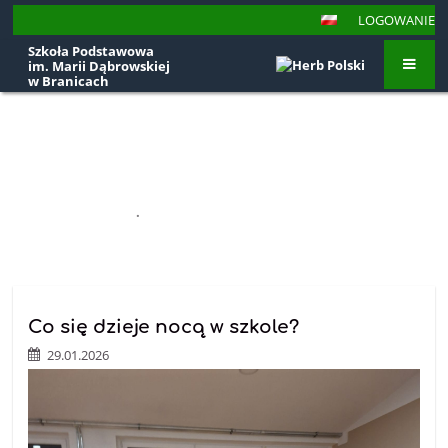
LOGOWANIE
Szkoła Podstawowa
im. Marii Dąbrowskiej
w Branicach
Aktualności
STRONA GŁÓWNA
.
AKTUALNOŚCI
Aktualności
Co się dzieje nocą w szkole?
29.01.2026