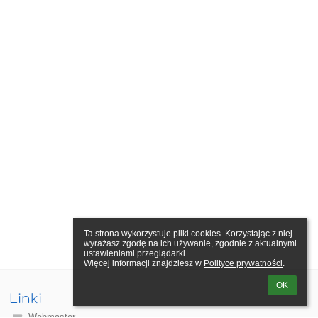
Ta strona wykorzystuje pliki cookies. Korzystając z niej 
wyrażasz zgodę na ich używanie, zgodnie z aktualnymi 
ustawieniami przeglądarki.

Więcej informacji znajdziesz w 
Polityce prywatności
.
OK
Linki
Webmaster