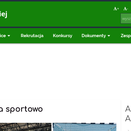
a
+
-
iej
ice
Rekrutacja
Konkursy
Dokumenty
Zesp
a sportowo
A
A