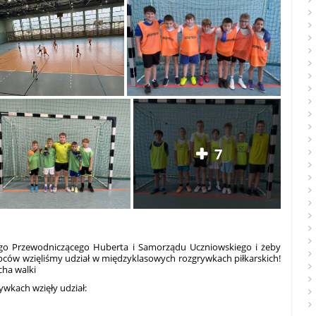
7
zego Przewodniczącego Huberta i Samorządu Uczniowskiego i żeby
łopców wzięliśmy udział w międzyklasowych rozgrywkach piłkarskich!
cha walki
ywkach wzięły udział: