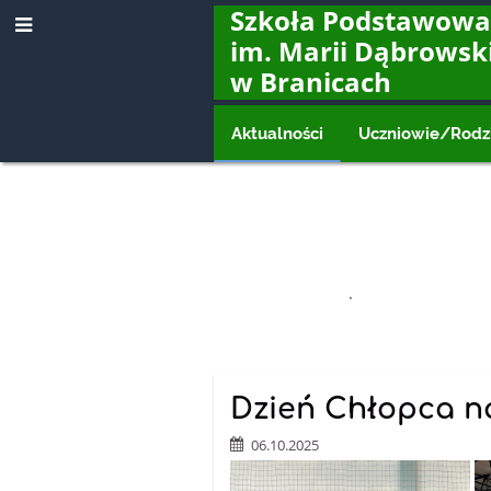
Szkoła Podstawow
im. Marii Dąbrowsk
w Branicach
Aktualności
Uczniowie/Rodz
Aktualności
STRONA GŁÓWNA
.
AKTUALNOŚCI
Aktualności
Dzień Chłopca n
06.10.2025