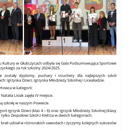
mu Kultury w Głubczycach odbyła się Gala Podsumowująca Sportowe
yckiego za rok szkolny 2024/2025.
e zostały dyplomy, puchary i vouchery dla najlepszych szkół
: Igrzyska Dzieci, Igrzyska Młodzieży Szkolnej i Licealiadzie.
rtowca w kategorii:
Natalia Lisiak zajęła IV miejsce.
ną szkołę w naszym Powiecie
i Igrzysk Dzieci (klas 4 – 6) oraz Igrzysk Młodzieży Szkolnej (klasy
ąc tylko Zespołowi Szkół z Kietrza w dwóch kategoriach.
brali udział w różnorakich zawodach i życzymy kolejnych sukcesów