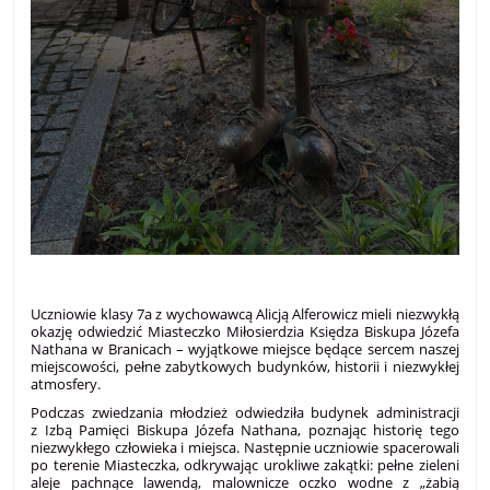
Uczniowie klasy 7a z wychowawcą Alicją Alferowicz mieli niezwykłą
okazję odwiedzić Miasteczko Miłosierdzia Księdza Biskupa Józefa
Nathana w Branicach – wyjątkowe miejsce będące sercem naszej
miejscowości, pełne zabytkowych budynków, historii i niezwykłej
atmosfery.
Podczas zwiedzania młodzież odwiedziła budynek administracji
z Izbą Pamięci Biskupa Józefa Nathana, poznając historię tego
niezwykłego człowieka i miejsca. Następnie uczniowie spacerowali
po terenie Miasteczka, odkrywając urokliwe zakątki: pełne zieleni
aleje pachnące lawendą, malownicze oczko wodne z „żabią