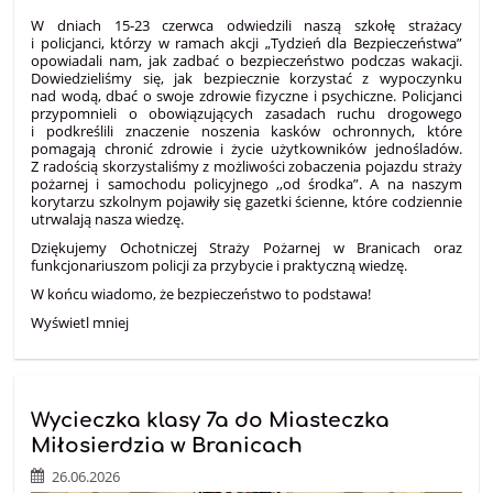
W dniach 15-23 czerwca odwiedzili naszą szkołę strażacy
i policjanci, którzy w ramach akcji „Tydzień dla Bezpieczeństwa”
opowiadali nam, jak zadbać o bezpieczeństwo podczas wakacji.
Dowiedzieliśmy się, jak bezpiecznie korzystać z wypoczynku
nad wodą, dbać o swoje zdrowie fizyczne i psychiczne. Policjanci
przypomnieli o obowiązujących zasadach ruchu drogowego
i podkreślili znaczenie noszenia kasków ochronnych, które
pomagają chronić zdrowie i życie użytkowników jednośladów.
Z radością skorzystaliśmy z możliwości zobaczenia pojazdu straży
pożarnej i samochodu policyjnego ,,od środka”. A na naszym
korytarzu szkolnym pojawiły się gazetki ścienne, które codziennie
utrwalają nasza wiedzę.
Dziękujemy Ochotniczej Straży Pożarnej w Branicach oraz
funkcjonariuszom policji za przybycie i praktyczną wiedzę.
W końcu wiadomo, że bezpieczeństwo to podstawa!
Wyświetl mniej
Wycieczka klasy 7a do Miasteczka
Miłosierdzia w Branicach
26.06.2026