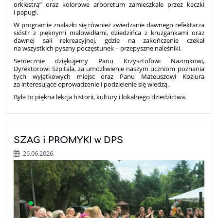
orkiestrą” oraz kolorowe arboretum zamieszkałe przez kaczki
i papugi.
W programie znalazło się również zwiedzanie dawnego refektarza
sióstr z pięknymi malowidłami, dziedzińca z krużgankami oraz
dawnej sali rekreacyjnej, gdzie na zakończenie czekał
na wszystkich pyszny poczęstunek – przepyszne naleśniki.
Serdecznie dziękujemy Panu Krzysztofowi Nazimkowi,
Dyrektorowi Szpitala, za umożliwienie naszym uczniom poznania
tych wyjątkowych miejsc oraz Panu Mateuszowi Koziura
za interesujące oprowadzenie i podzielenie się wiedzą.
Była to piękna lekcja historii, kultury i lokalnego dziedzictwa.
SZAG i PROMYKI w DPS
26.06.2026