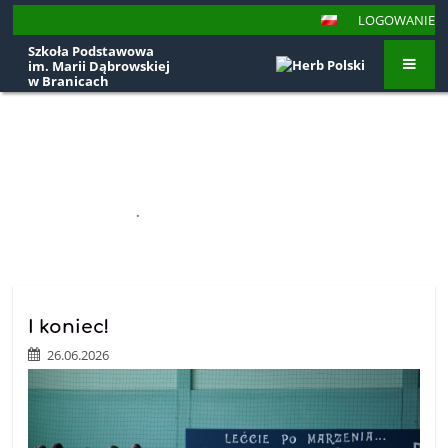
LOGOWANIE
Szkoła Podstawowa
im. Marii Dąbrowskiej
w Branicach
Aktualności
STRONA GŁÓWNA
.
AKTUALNOŚCI
Aktualności
I koniec!
26.06.2026