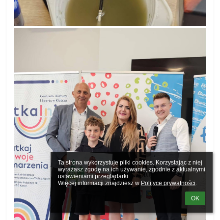
Ta strona wykorzystuje pliki cookies. Korzystając z niej 
wyrażasz zgodę na ich używanie, zgodnie z aktualnymi 
ustawieniami przeglądarki.

Więcej informacji znajdziesz w 
Polityce prywatności
.
OK