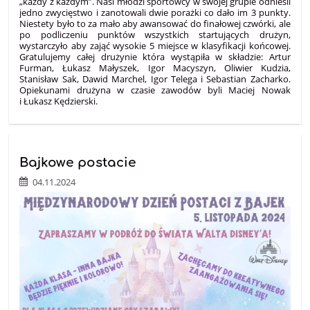
„każdy z każdym”. Nasi młodzi sportowcy w swojej grupie odnieśli
jedno zwycięstwo i zanotowali dwie porażki co dało im 3 punkty.
Niestety było to za mało aby awansować do finałowej czwórki, ale
po podliczeniu punktów wszystkich startujących drużyn,
wystarczyło aby zająć wysokie 5 miejsce w klasyfikacji końcowej.
Gratulujemy całej drużynie która wystąpiła w składzie: Artur
Furman, Łukasz Małyszek, Igor Macyszyn, Oliwier Kudzia,
Stanisław Sak, Dawid Marchel, Igor Telega i Sebastian Zacharko.
Opiekunami drużyna w czasie zawodów byli Maciej Nowak
i Łukasz Kędzierski.
Bajkowe postacie
04.11.2024