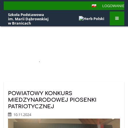
LOGOWANIE
Szkoła Podstawowa
im. Marii Dąbrowskiej
w Branicach
Aktualności
STRONA GŁÓWNA
.
AKTUALNOŚCI
Aktualności
POWIATOWY KONKURS
MIEDZYNARODOWEJ PIOSENKI
PATRIOTYCZNEJ
10.11.2024