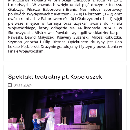
Mistrzostwa Powiatu w Unihokeja Chłopców z rocznika 2012
i młodszych. W zawodach wzięło udział pięć drużyn z Kietrza,
Głubczyc, Pilszcza, Baborowa i Branic, Nasi młodzi sportowcy
po dwóch zwycięstwach z Kietrzem ( 3 – 0) i Pilszczem (3 – 2) oraz
dwóch remisach z Baborowem (0 – 0) i Głubczycami ( 1 – 1) zajęli
pierwsze miejsce w turnieju oraz uzyskali awans do Finału
Wojewódzkiego, który odbędzie się 14 listopada 2024 r. w
Skoroszycach. Mistrzowie Powiatu wystąpili w składzie: Kacper
Pawęski, Dawid Małyszek, Ksawery Suzański, Miłosz Kukuczka,
Szymon Janocha i Filip Biernat. Opiekunem drużyny jest Pan
Łukasz Kędzierski. Drużynie gratulujemy i życzymy powodzenia w
Finale Wojewódzkim.
Spektakl teatralny pt. Kopciuszek
04.11.2024