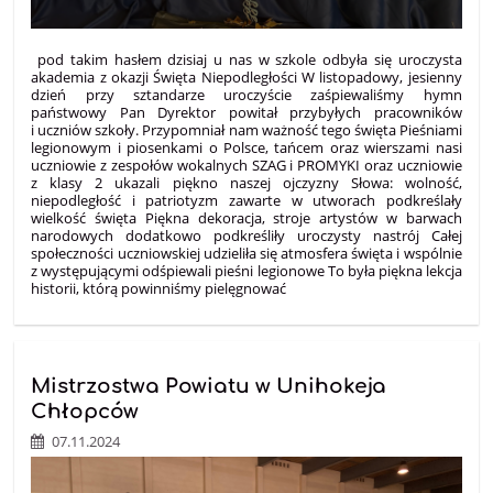
pod takim hasłem dzisiaj u nas w szkole odbyła się uroczysta
akademia z okazji Święta Niepodległości W listopadowy, jesienny
dzień przy sztandarze uroczyście zaśpiewaliśmy hymn
państwowy Pan Dyrektor powitał przybyłych pracowników
i uczniów szkoły. Przypomniał nam ważność tego święta Pieśniami
legionowym i piosenkami o Polsce, tańcem oraz wierszami nasi
uczniowie z zespołów wokalnych SZAG i PROMYKI oraz uczniowie
z klasy 2 ukazali piękno naszej ojczyzny Słowa: wolność,
niepodległość i patriotyzm zawarte w utworach podkreślały
wielkość święta Piękna dekoracja, stroje artystów w barwach
narodowych dodatkowo podkreśliły uroczysty nastrój Całej
społeczności uczniowskiej udzieliła się atmosfera święta i wspólnie
z występującymi odśpiewali pieśni legionowe To była piękna lekcja
historii, którą powinniśmy pielęgnować
Mistrzostwa Powiatu w Unihokeja
Chłopców
07.11.2024