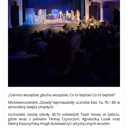
„Ciemno wszędzie, głucho wszędzie, Co to będzie! Co to będzie!”
Mickiewiczowskie „Dziady”wprowadziły uczniów klas 7a, 7b i 8b w
atmosferę święta zmarłych.
Uczniowie naszej szkoły 30.10 odwiedzili Teatr Nowy w Zabrzu,
gdzie wraz z paniami Teresą Czyszczoń, Agnieszką Lisiak oraz
Elwirą Kopczyńską mogli doświadczyć artystycznych wrażeń.